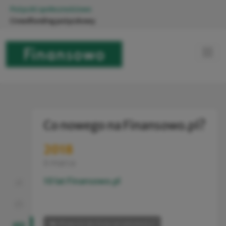
Pożyczki społecznościowe
Crowdfunding pożyczkowy
Co nowego na Finansowo.pl?
2018
6 marca
10 lat Finansowo.pl
Powrót do listy wiadomości