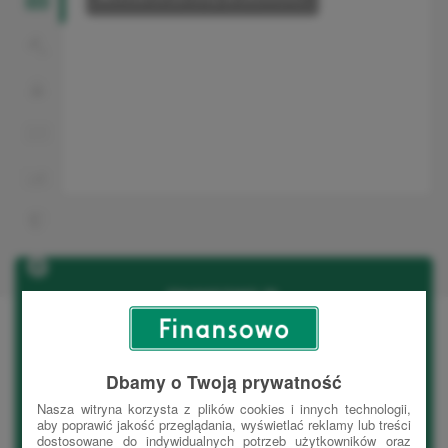
FINANSOWO.PL
O serwisie
Regulaminy
Opłaty
Statystyki
Blog