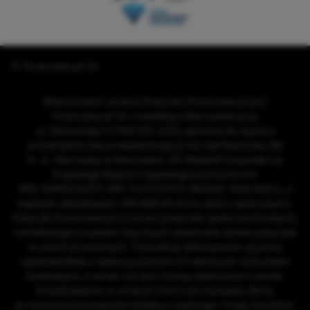
© Finansowo.pl SA
Właścicielem serwisu Pożyczki.Finansowo.pl jest
Finansowo.pl SA z siedzibą w Warszawie przy
ul. Ratuszowej 11/300 (03-450), wpisana do rejestru
przedsiębiorców prowadzonego przez Sąd Rejonowy dla
m. st. Warszawy w Warszawie, XIV Wydział Gospodarczy
Krajowego Rejestru Sądowego pod numerem
KRS: 0000930393, NIP: 1132593919, REGON: 140426822, o
kapitale zakładowym 200 000,00 zł (w całości opłaconym).
Pożyczki.Finansowo.pl to serwis pożyczek społecznościowych,
umożliwiający osobom fizycznym zawieranie umów pożyczek
w celach prywatnych. Transakcje dokonywane są przez
użytkowników z wykorzystaniem ich własnych rachunków
bankowych, a serwis nie jest stroną zawieranych umów.
Przedstawione w serwisie treści nie stanowią oferty
w rozumieniu przepisów Kodeksu cywilnego i mają charakter